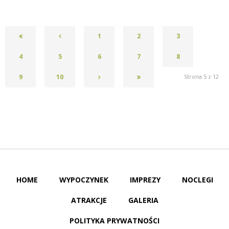
1
2
3
4
5
6
7
8
9
10
Strona 5 z 12
HOME
WYPOCZYNEK
IMPREZY
NOCLEGI
ATRAKCJE
GALERIA
POLITYKA PRYWATNOŚCI